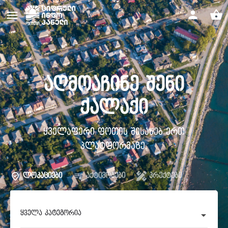
აღმოაჩინე შენი
ქალაქი
ყველაფერი ფოთის შესახებ ერთ
პლატფორმაზე.
ლოკაციები
აქტივობები
პრექტები
ყველა კატეგორია