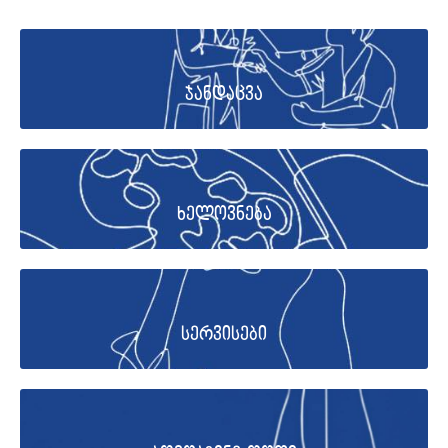
ჯანდაცვა
ხელოვნება
სერვისები